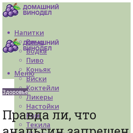
Напитки
Вино
Водка
Пиво
Коньяк
Меню
Виски
Коктейли
Здоровье
Ликеры
Настойки
Правда ли, что
Ром
Текила
анальгин запрещен