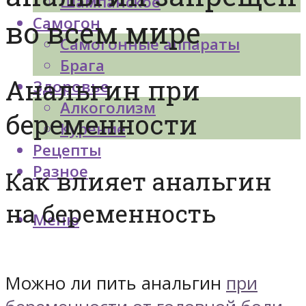
Шампанское
Самогон
во всем мире
Самогонные аппараты
Брага
Анальгин при
Здоровье
Алкоголизм
беременности
Курение
Рецепты
Разное
Как влияет анальгин
на беременность
Меню
Можно ли пить анальгин
при