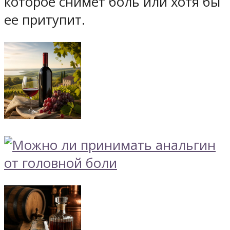
которое снимет боль или хотя бы
ее притупит.