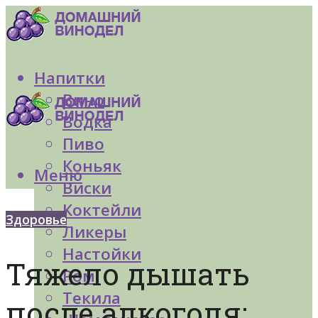
Напитки
Вино
Водка
Пиво
Коньяк
Меню
Виски
Коктейли
Здоровье
Ликеры
Настойки
Тяжело дышать
Ром
Текила
после алкоголя: