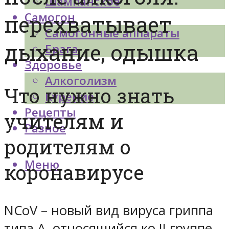
Шампанское
Самогон
перехватывает
Самогонные аппараты
дыхание, одышка
Брага
Здоровье
Алкоголизм
Что нужно знать
Курение
Рецепты
учителям и
Разное
родителям о
Меню
коронавирусе
NCoV – новый вид вируса гриппа
типа А, относящийся ко II группе