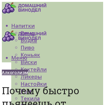
Напитки
Вино
Водка
Пиво
Коньяк
Меню
Виски
Коктейли
Алкоголизм
Ликеры
Настойки
Почему быстро
Ром
Текила
пьянеешь от