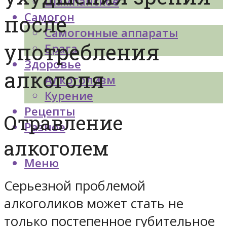
Шампанское
Самогон
после
Самогонные аппараты
употребления
Брага
Здоровье
алкоголя
Алкоголизм
Курение
Рецепты
Отравление
Разное
алкоголем
Меню
Серьезной проблемой
алкоголиков может стать не
только постепенное губительное