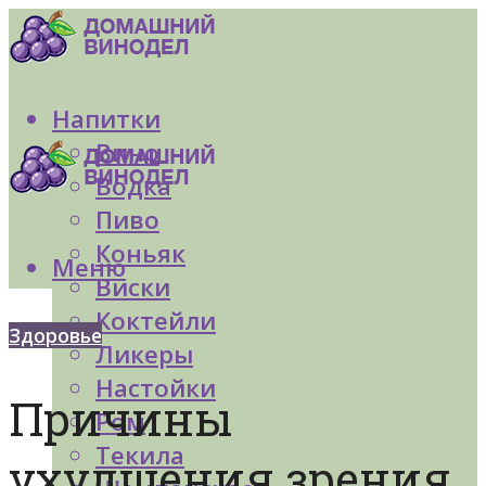
Напитки
Вино
Водка
Пиво
Коньяк
Меню
Виски
Коктейли
Здоровье
Ликеры
Настойки
Причины
Ром
Текила
ухудшения зрения