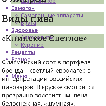
Шампанское
Самогон
Самогонные аппараты
Виды пива
Брага
Здоровье
«Клинское Светлое»
Алкоголизм
Курение
Рецепты
Разное
Флагманский сорт в портфеле
бренда – светлый евролагер в
Меню
интерпретации российских
пивоваров. В кружке смотрится
прозрачно-золотистым, пена
белоснежная, «шумная»,