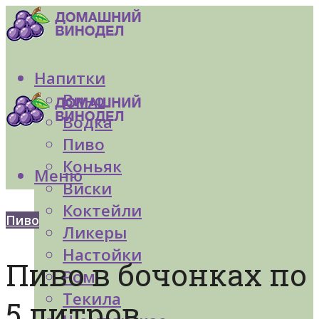
Напитки
Вино
Водка
Пиво
Коньяк
Меню
Виски
Коктейли
Пиво
Ликеры
Настойки
Пиво в бочонках по
Ром
Текила
5 литров