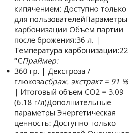
кипячением: Доступно только
для пользователей
Параметры
карбонизации
Объем партии
после брожения:
36 л.
|
Температура карбонизации:
22
°С
Праймер:
360 гр.
| Декстроза /
глюкоза
сбраж. экстракт = 91 %
| Итоговый объем СO2 = 3.09
(6.18 г/л)
Дополнительные
параметры
Энергетическая
ценность: Доступно только