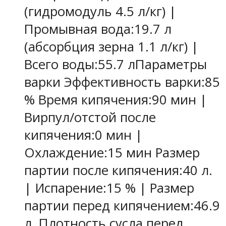
(гидромодуль 4.5 л/кг) |
Промывная вода:
19.7 л
(абсорбция зерна 1.1 л/кг) |
Всего воды:
55.7 л
Параметры
варки
Эффективность варки:
85
%
Время кипячения:
90 мин
|
Вирпул/отстой после
кипячения:
0 мин
|
Охлаждение:
15 мин
Размер
партии после кипячения:
40 л.
| Испарение:
15 %
| Размер
партии перед кипячением:
46.9
л.
Плотность сусла перед