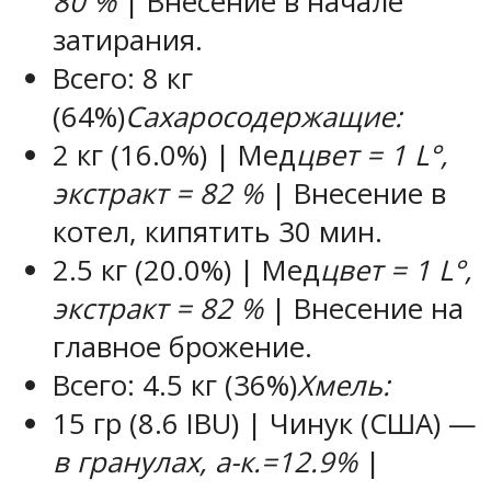
80 %
| Внесение в начале
затирания.
Всего:
8 кг
(64%)
Сахаросодержащие:
2 кг
(16.0%) | Мед
цвет = 1 L°,
экстракт = 82 %
| Внесение в
котел, кипятить 30 мин.
2.5 кг
(20.0%) | Мед
цвет = 1 L°,
экстракт = 82 %
| Внесение на
главное брожение.
Всего:
4.5 кг
(36%)
Хмель:
15 гр
(8.6 IBU) | Чинук (США) —
в гранулах, a-к.=12.9%
|