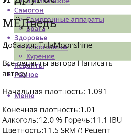
Шампанское
Самогон
Самогонные аппараты
МЁДведь
Брага
Здоровье
Добавил:
TulaMoonshine
Алкоголизм
Курение
Все рецепты автора Написать
Рецепты
автору
Разное
Начальная плотность:
1.091
Меню
Конечная плотность:
1.01
Алкоголь:
12.0 %
Горечь:
11.1 IBU
Цветность:
11.5 SRM ()
Рецепт