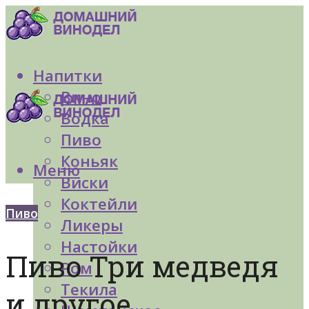
Напитки
Вино
Водка
Пиво
Коньяк
Меню
Виски
Коктейли
Пиво
Ликеры
Настойки
Пиво Три медведя
Ром
Текила
и другое