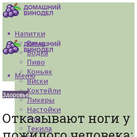
Напитки
Вино
Водка
Пиво
Коньяк
Меню
Виски
Коктейли
Здоровье
Ликеры
Настойки
Отказывают ноги у
Ром
Текила
пожилого человека: