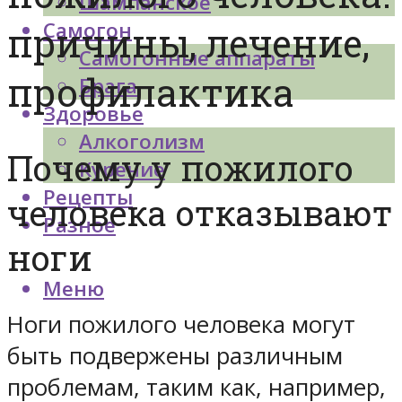
Шампанское
Самогон
причины, лечение,
Самогонные аппараты
профилактика
Брага
Здоровье
Алкоголизм
Почему у пожилого
Курение
Рецепты
человека отказывают
Разное
ноги
Меню
Ноги пожилого человека могут
быть подвержены различным
проблемам, таким как, например,