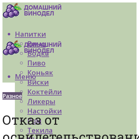
Напитки
Вино
Водка
Пиво
Коньяк
Меню
Виски
Коктейли
Разное
Ликеры
Настойки
Отказ от
Ром
Текила
освидетельствован