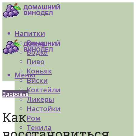
Напитки
Вино
Водка
Пиво
Коньяк
Меню
Виски
Коктейли
Здоровье
Ликеры
Настойки
Как
Ром
Текила
восстановиться