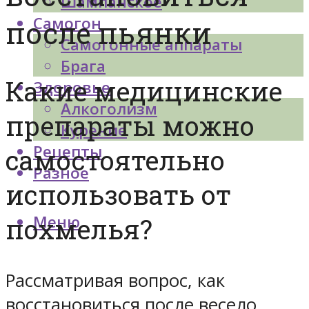
Шампанское
Самогон
после пьянки
Самогонные аппараты
Брага
Какие медицинские
Здоровье
Алкоголизм
препараты можно
Курение
Рецепты
самостоятельно
Разное
использовать от
Меню
похмелья?
Рассматривая вопрос, как
восстановиться после весело