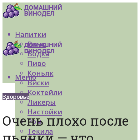
Напитки
Вино
Водка
Пиво
Коньяк
Меню
Виски
Коктейли
Здоровье
Ликеры
Настойки
Очень плохо после
Ром
Текила
пьянки — что