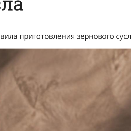
сла
ила приготовления зернового сусл