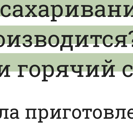
осахаривани
оизводится
и горячий 
ла приготовл