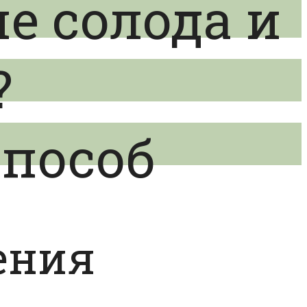
е солода и
?
способ
ения