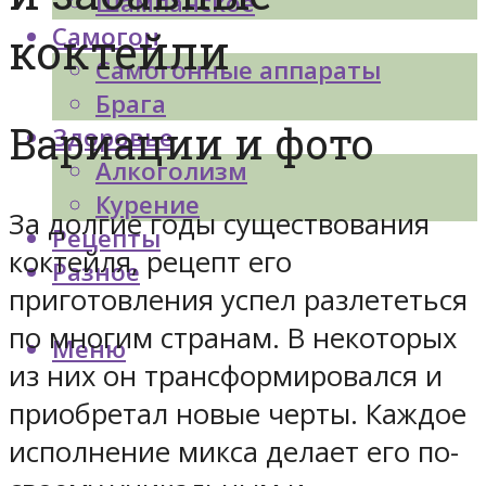
Шампанское
Самогон
коктейли
Самогонные аппараты
Брага
Вариации и фото
Здоровье
Алкоголизм
Курение
За долгие годы существования
Рецепты
коктейля, рецепт его
Разное
приготовления успел разлететься
по многим странам. В некоторых
Меню
из них он трансформировался и
приобретал новые черты. Каждое
исполнение микса делает его по-