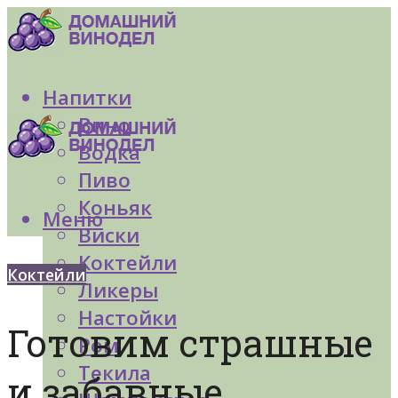
Напитки
Вино
Водка
Пиво
Коньяк
Меню
Виски
Коктейли
Коктейли
Ликеры
Настойки
Готовим страшные
Ром
Текила
и забавные