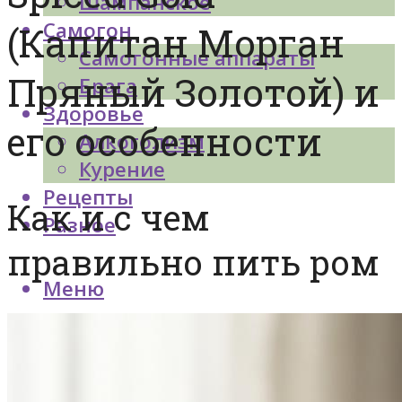
Шампанское
Самогон
(Капитан Морган
Самогонные аппараты
Пряный Золотой) и
Брага
Здоровье
его особенности
Алкоголизм
Курение
Рецепты
Как и с чем
Разное
правильно пить ром
Меню