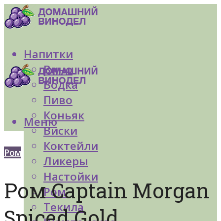
Напитки
Вино
Водка
Пиво
Коньяк
Меню
Виски
Коктейли
Ром
Ликеры
Настойки
Ром Captain Morgan
Ром
Текила
Spiced Gold