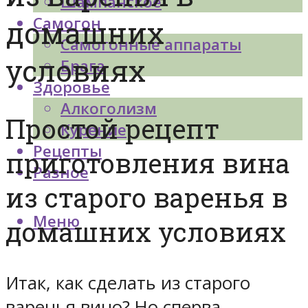
Шампанское
Самогон
домашних
Самогонные аппараты
условиях
Брага
Здоровье
Алкоголизм
Простой рецепт
Курение
Рецепты
приготовления вина
Разное
из старого варенья в
Меню
домашних условиях
Итак, как сделать из старого
варенья вино? Но сперва