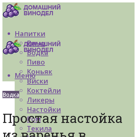
Напитки
Вино
Водка
Пиво
Коньяк
Меню
Виски
Коктейли
Водка
Ликеры
Настойки
Простая настойка
Ром
Текила
из варенья в