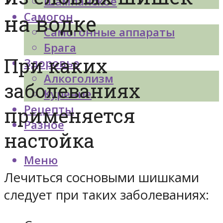
Шампанское
Самогон
на водке
Самогонные аппараты
Брага
При каких
Здоровье
Алкоголизм
заболеваниях
Курение
Рецепты
применяется
Разное
настойка
Меню
Лечиться сосновыми шишками
следует при таких заболеваниях: