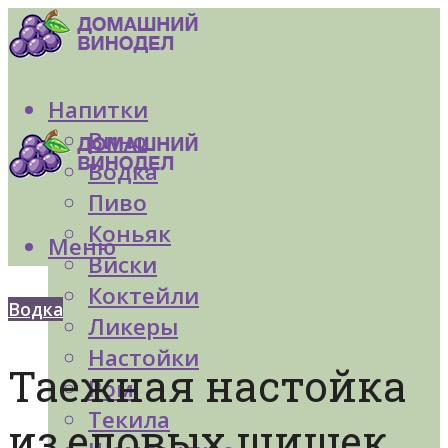
Напитки
Вино
Водка
Пиво
Коньяк
Меню
Виски
Коктейли
Водка
Ликеры
Настойки
Таежная настойка
Ром
Текила
из еловых шишек