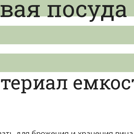
ая посуда
териал емкос
вать для брожения и хранения вин