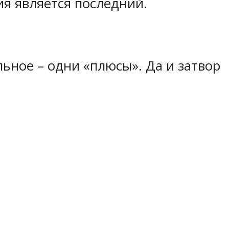
я является последний.
льное – одни «плюсы». Да и затвор