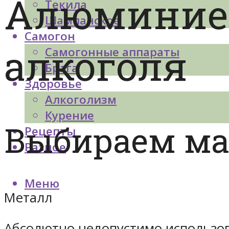
Алюминиев
Текила
Шампанское
Самогон
алкоголя
Самогонные аппараты
Брага
Здоровье
Алкоголизм
Курение
Выбираем ма
Рецепты
Разное
Меню
Металл
Абсолютно недопустимо использо