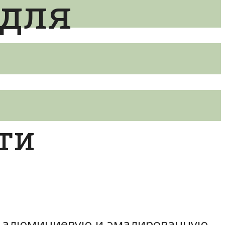
 для
ти
а алюминиевую и эмалированную