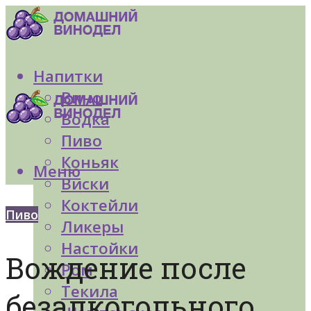
Напитки
Вино
Водка
Пиво
Коньяк
Меню
Виски
Коктейли
Пиво
Ликеры
Настойки
Вождение после
Ром
Текила
безалкогольного