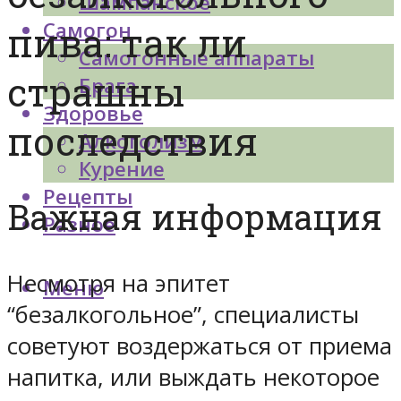
Шампанское
Самогон
пива: так ли
Самогонные аппараты
страшны
Брага
Здоровье
последствия
Алкоголизм
Курение
Рецепты
Важная информация
Разное
Несмотря на эпитет
Меню
“безалкогольное”, специалисты
советуют воздержаться от приема
напитка, или выждать некоторое