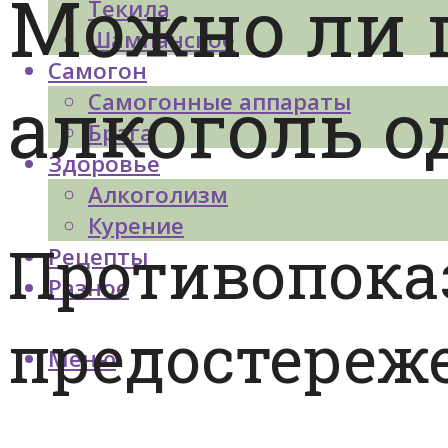
Можно ли 
Текила
Шампанское
Самогон
алкоголь 
Самогонные аппараты
Брага
Здоровье
Алкоголизм
Курение
Противопока
Рецепты
Разное
предостереж
Меню