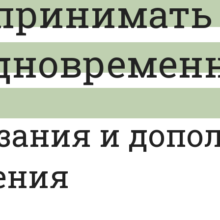
принимать 
одновремен
зания и допо
ения