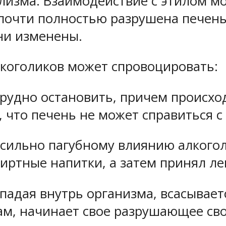
изма. Взаимодействие с этилом м
 почти полностью разрушена печен
ани изменены.
лкоголиков может спровоцировать:
рудно остановить, причем происхо
, что печень не может справиться 
 сильно пагубному влиянию алкогол
пиртные напитки, а затем принял ле
опадая внутрь организма, всасывает
ам, начинает свое разрушающее сво