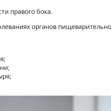
ти правого бока.
болеваниях органов пищеварительно
я;
ни;
ыря;