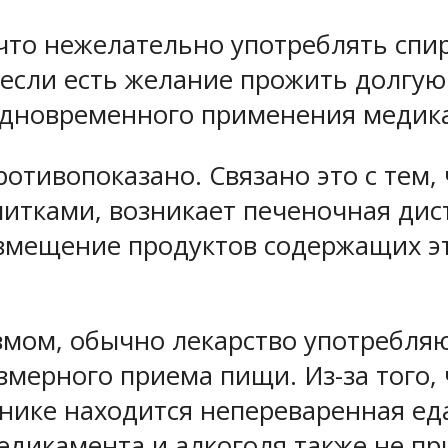
 что нежелательно употреблять спи
 если есть желание прожить долгую
одновременного применения медика
отивопоказано. Связано это с тем,
итками, возникает печеночная дис
овмещение продуктов содержащих э
мом, обычно лекарство употребляю
змерного приема пищи. Из-за того, 
чнике находится непереваренная еда
едикамента и алкоголя также не пр