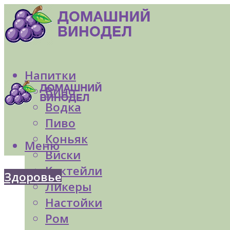
Напитки
Вино
Водка
Пиво
Коньяк
Меню
Виски
Коктейли
Здоровье
Ликеры
Настойки
Ром