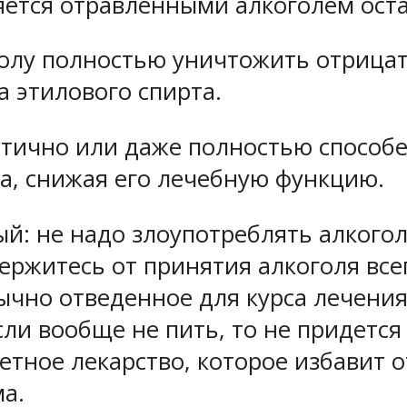
ется отравленными алкоголем ост
холу полностью уничтожить отрица
а этилового спирта.
астично или даже полностью способ
а, снижая его лечебную функцию.
й: не надо злоупотреблять алког
ержитесь от принятия алкоголя все
обычно отведенное для курса лечен
сли вообще не пить, то не придется
етное лекарство, которое избавит о
а.