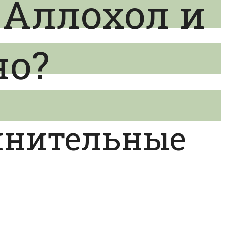
Аллохол и
но?
лнительные