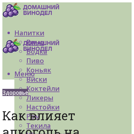
Напитки
Вино
Водка
Пиво
Коньяк
Меню
Виски
Коктейли
Здоровье
Ликеры
Настойки
Как влияет
Ром
Текила
алкоголь на