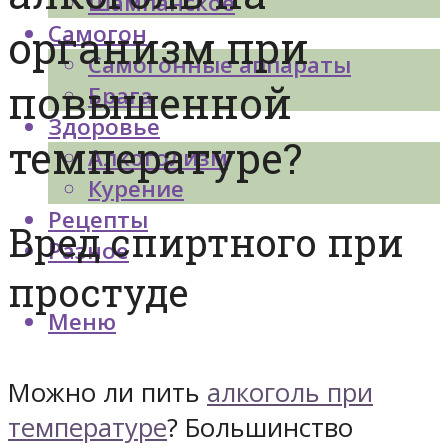
Шампанское
Самогон
организм при
Самогонные аппараты
повышенной
Брага
Здоровье
температуре?
Алкоголизм
Курение
Рецепты
Вред спиртного при
Разное
простуде
Меню
Можно ли пить
алкоголь при
температуре
? Большинство