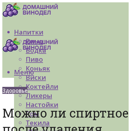
Напитки
Вино
Водка
Пиво
Коньяк
Меню
Виски
Коктейли
Здоровье
Ликеры
Настойки
Можно ли спиртное
Ром
Текила
после удаления