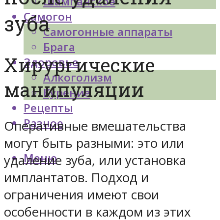
Шампанское
Самогон
зуба
Самогонные аппараты
Брага
Хирургические
Здоровье
Алкоголизм
манипуляции
Курение
Рецепты
Разное
Оперативные вмешательства
могут быть разными: это или
Меню
удаление зуба, или установка
имплантатов. Подход и
ограничения имеют свои
особенности в каждом из этих