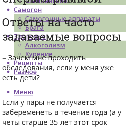
Шампанское
Самогон
Самогонные аппараты
Ответы на часто
Брага
задаваемые вопросы
Здоровье
Алкоголизм
Курение
– Зачем мне проходить
Рецепты
обследования, если у меня уже
Разное
есть дети?
Меню
Если у пары не получается
забеременеть в течение года (а у
четы старше 35 лет этот срок