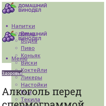
Напитки
Вино
Водка
Пиво
Коньяк
Меню
Виски
Коктейли
Здоровье
Ликеры
Настойки
Алкоголь перед
Ром
Текила
спермограммой