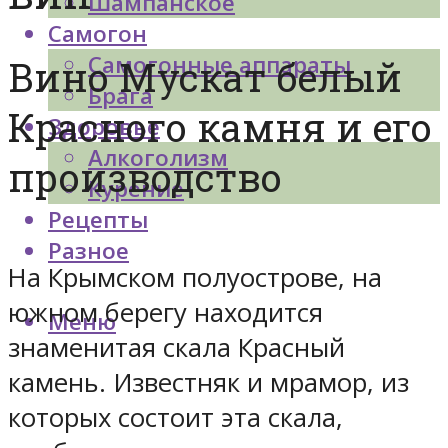
Шампанское
Самогон
Самогонные аппараты
Вино Мускат белый
Брага
Красного камня и его
Здоровье
Алкоголизм
производство
Курение
Рецепты
Разное
На Крымском полуострове, на
южном берегу находится
Меню
знаменитая скала Красный
камень. Известняк и мрамор, из
которых состоит эта скала,