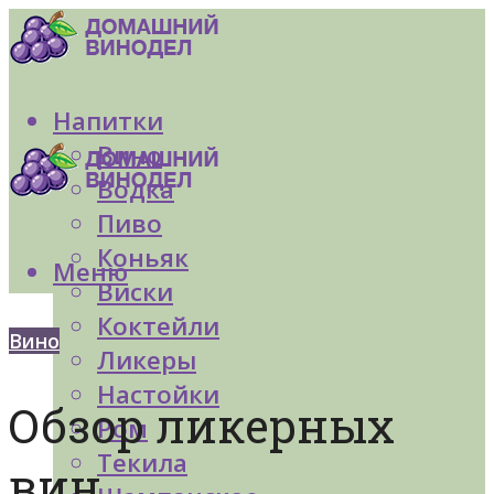
Напитки
Вино
Водка
Пиво
Коньяк
Меню
Виски
Коктейли
Вино
Ликеры
Настойки
Обзор ликерных
Ром
Текила
вин