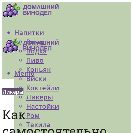
Напитки
Вино
Водка
Пиво
Коньяк
Меню
Виски
Коктейли
Ликеры
Ликеры
Настойки
Как
Ром
Текила
самостоятельно