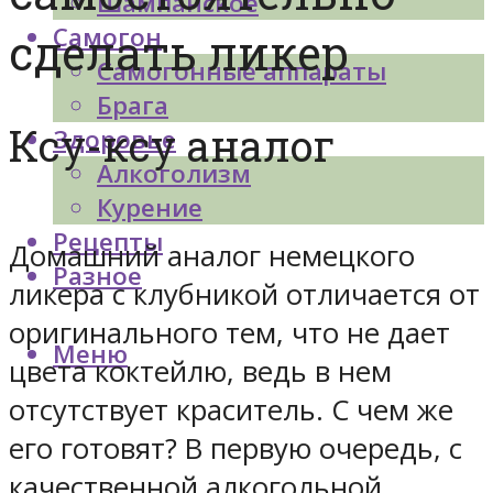
Шампанское
Самогон
сделать ликер
Самогонные аппараты
Брага
Ксу-ксу аналог
Здоровье
Алкоголизм
Курение
Рецепты
Домашний аналог немецкого
Разное
ликера с клубникой отличается от
оригинального тем, что не дает
Меню
цвета коктейлю, ведь в нем
отсутствует краситель. С чем же
его готовят? В первую очередь, с
качественной алкогольной