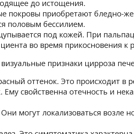
ходящее до истощения.
ые покровы приобретают бледно-же
ся половым бессилием.
щупывается под кожей. При пальпац
ациента во время прикосновения к 
 визуальные признаки цирроза печ
асный оттенок. Это происходит в р
. Ему свойственна отечность и нек
Они могут локализоваться возле нос
елез. Это симптоматика характерн