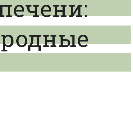
печени:
ародные