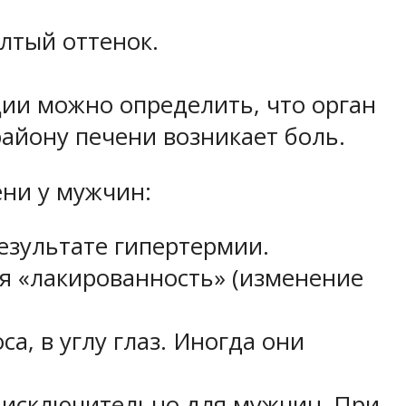
лтый оттенок.
ии можно определить, что орган
району печени возникает боль.
ени у мужчин:
езультате гипертермии.
ая «лакированность» (изменение
а, в углу глаз. Иногда они
а исключительно для мужчин. При