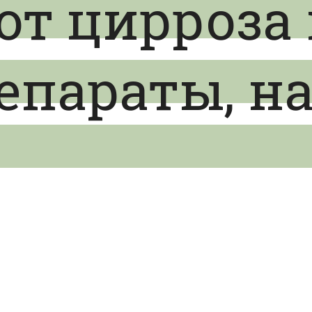
от цирроза 
епараты, н