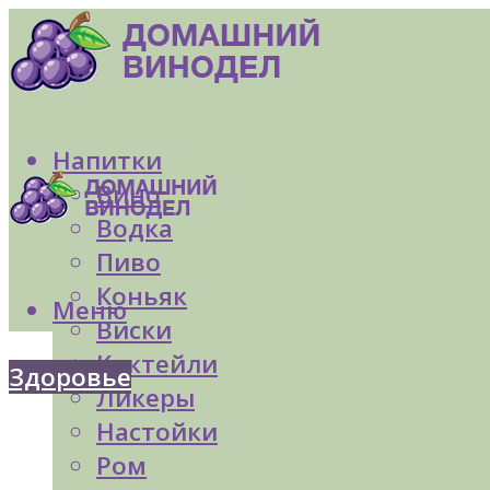
Напитки
Вино
Водка
Пиво
Коньяк
Меню
Виски
Коктейли
Здоровье
Ликеры
Настойки
Ром