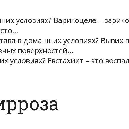
них условиях? Варикоцеле – варик
асто…
става в домашних условиях? Вывих п
авных поверхностей…
их условиях? Евстахиит – это воспа
ирроза