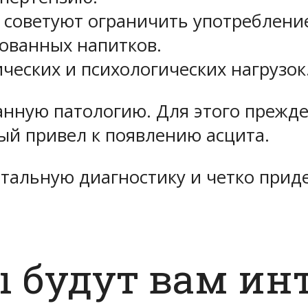
 советуют ограничить употребление
рованных напитков.
ческих и психологических нагрузок
данную патологию. Для этого прежд
ый привел к появлению асцита.
етальную диагностику и четко прид
 будут вам ин