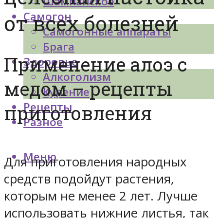
Шампанское
Самогон
от всех болезней
Самогонные аппараты
Брага
Применение алоэ с
Здоровье
Алкоголизм
медом – рецепты
Курение
Рецепты
приготовления
Разное
Меню
Для приготовления народных
средств подойдут растения,
которым не менее 2 лет. Лучше
использовать нижние листья, так