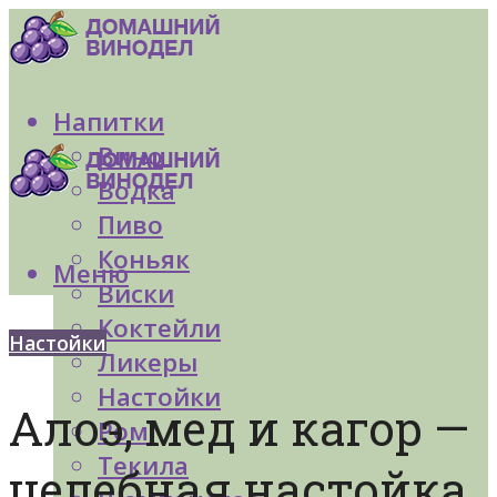
Напитки
Вино
Водка
Пиво
Коньяк
Меню
Виски
Коктейли
Настойки
Ликеры
Настойки
Алоэ, мед и кагор —
Ром
Текила
целебная настойка