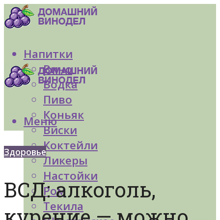
Напитки
Вино
Водка
Пиво
Коньяк
Меню
Виски
Коктейли
Здоровье
Ликеры
Настойки
ВСД: алкоголь,
Ром
Текила
курение — можно