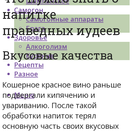
Шампанское
Самогон
напитке
Самогонные аппараты
праведных иудеев
Брага
Здоровье
Алкоголизм
Вкусовые качества
Курение
Рецепты
Разное
Кошерное красное вино раньше
подвергали кипячению и
Меню
увариванию. После такой
обработки напиток терял
основную часть своих вкусовых