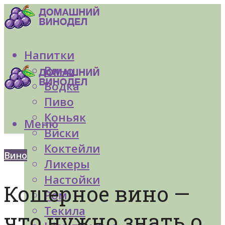
Напитки
Вино
Водка
Пиво
Коньяк
Меню
Виски
Коктейли
Вино
Ликеры
Настойки
Кошерное вино —
Ром
Текила
что нужно знать о