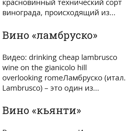
красновинный технический сорт
винограда, происходящий из…
Вино «ламбруско»
Видео: drinking cheap lambrusco
wine on the gianicolo hill
overlooking romeЛамбруско (итал.
Lambrusco) – это один из…
Вино «кьянти»