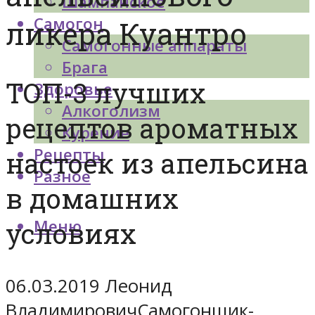
Шампанское
Самогон
ликера Куантро
Самогонные аппараты
Брага
ТОП-3 лучших
Здоровье
Алкоголизм
рецептов ароматных
Курение
Рецепты
настоек из апельсина
Разное
в домашних
Меню
условиях
06.03.2019 Леонид
ВладимировичСамогонщик-