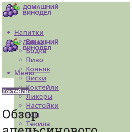
Напитки
Вино
Водка
Пиво
Коньяк
Меню
Виски
Коктейли
Коктейли
Ликеры
Настойки
Обзор
Ром
Текила
апельсинового