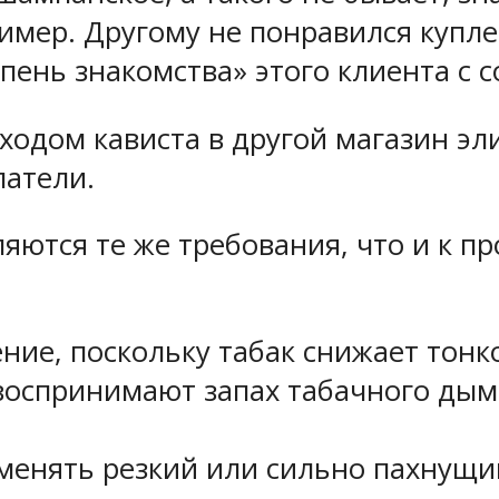
ример. Другому не понравился куп
епень знакомства» этого клиента с 
еходом кависта в другой магазин эл
патели.
ляются те же требования, что и к п
ние, поскольку табак снижает тонко
оспринимают запах табачного дыма
именять резкий или сильно пахнущи