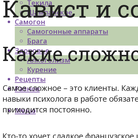
Кавист и с
Текила
Шампанское
Самогон
Самогонные аппараты
Брага
Какие сложно
Здоровье
Алкоголизм
Курение
Рецепты
Самое сложное – это клиенты. Каж
Разное
навыки психолога в работе обязат
приходится постоянно.
Меню
Кто-то хочет сладкое французское