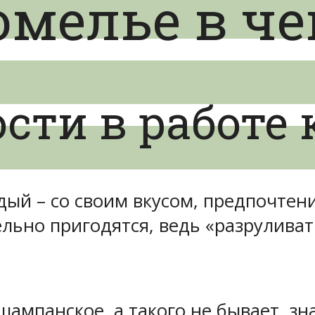
омелье в ч
сти в работе 
дый – со своим вкусом, предпочте
ельно пригодятся, ведь «разрулива
 шампанское, а такого не бывает, з