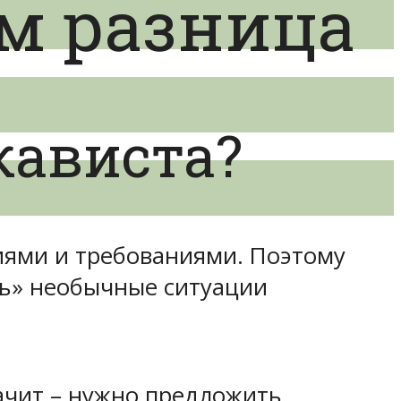
ем разница
кависта?
ниями и требованиями. Поэтому
ть» необычные ситуации
начит – нужно предложить