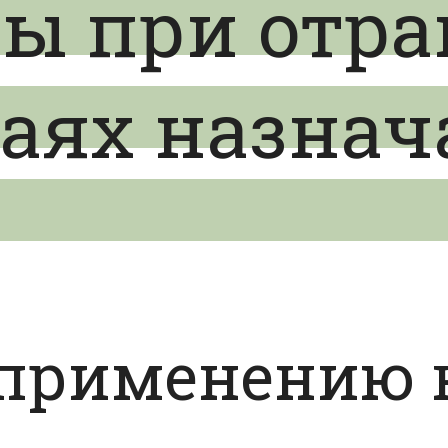
ы при отра
аях назнач
 применению