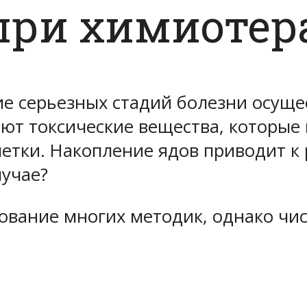
при химиотер
ние серьезных стадий болезни осущ
ют токсические вещества, которые 
летки. Накопление ядов приводит к
лучае?
вание многих методик, однако чис