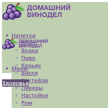
Напитки
Вино
Водка
Пиво
Коньяк
Меню
Виски
Коктейли
Здоровье
Ликеры
Настойки
Ром