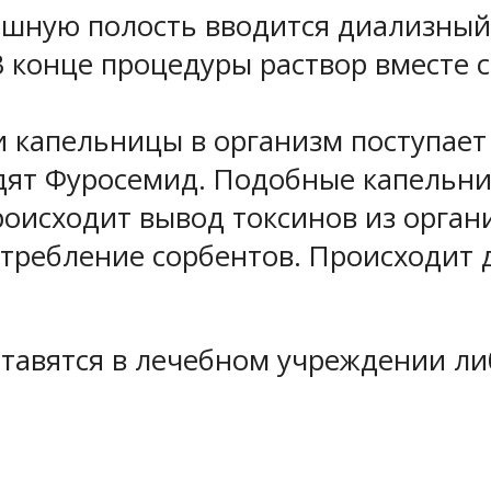
шную полость вводится диализный р
В конце процедуры раствор вместе
 капельницы в организм поступает 
одят Фуросемид. Подобные капельн
происходит вывод токсинов из орган
отребление сорбентов. Происходит 
тавятся в лечебном учреждении л