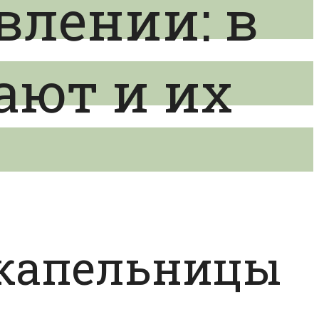
влении: в
ают и их
 капельницы