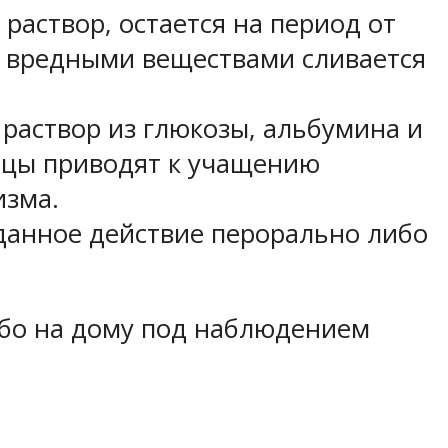
аствор, остается на период от
 с вредными веществами сливается
раствор из глюкозы, альбумина и
ицы приводят к учащению
изма.
данное действие перорально либо
ибо на дому под наблюдением