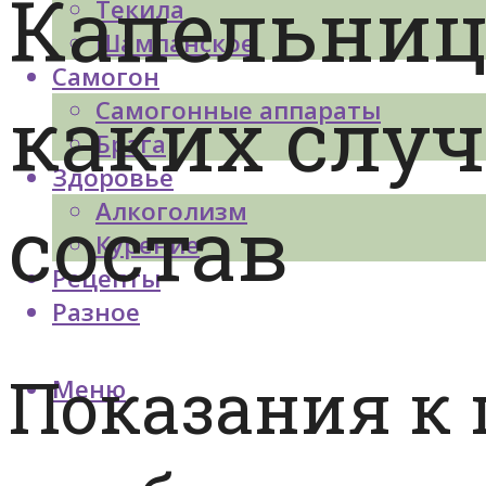
Капельниц
Текила
Шампанское
Самогон
каких случ
Самогонные аппараты
Брага
Здоровье
состав
Алкоголизм
Курение
Рецепты
Разное
Показания к
Меню