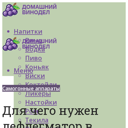
Напитки
Вино
Водка
Пиво
Коньяк
Меню
Виски
Коктейли
Самогонные аппараты
Ликеры
Настойки
Для чего нужен
Ром
Текила
дефлегматор в