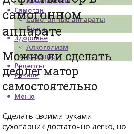
Шампанское
Самогон
самогонном
Самогонные аппараты
аппарате
Брага
Здоровье
Алкоголизм
Можно ли сделать
Курение
Рецепты
дефлегматор
Разное
самостоятельно
Меню
Сделать своими руками
сухопарник достаточно легко, но