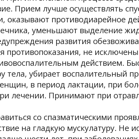
вие. Прием лучше осуществлять спус
и, оказывают противодиарейное д
шечника, уменьшают выделение жид
едупреждения развития обезвожива
ся противопоказания, не исключен
ивовоспалительным действием. Бы
у тела, убирает воспалительный пр
енщин, в период лактации, при бо
и лечении. Принимают при отравл
авиться со спазматическими прояв
твие на гладкую мускулатуру. Не и
ладше шести лет, при заболеваниях