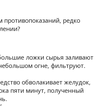
м противопоказаний, редко
влении?
большие ложки сырья заливают
небольшом огне, фильтруют.
едство обволакивает желудок,
ока пяти минут, полученный
нь.