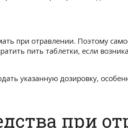
мать при отравлении. Поэтому сам
кратить пить таблетки, если возн
дать указанную дозировку, особен
едства при о