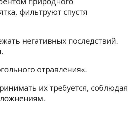
рбентом природного
тка, фильтруют спустя
ежать негативных последствий.
.
огольного отравления«.
ринимать их требуется, соблюдая
сложнениям.