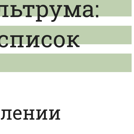
льтрума:
 список
влении