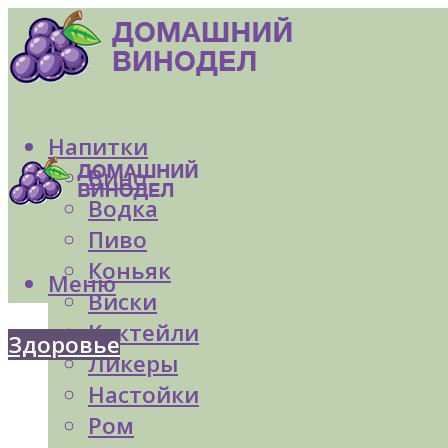
Напитки
Вино
Водка
Пиво
Коньяк
Меню
Виски
Коктейли
Здоровье
Ликеры
Настойки
Ром