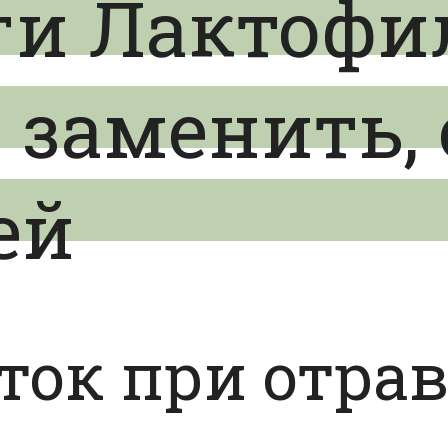
ги Лактофи
 заменить,
ей
ток при отра