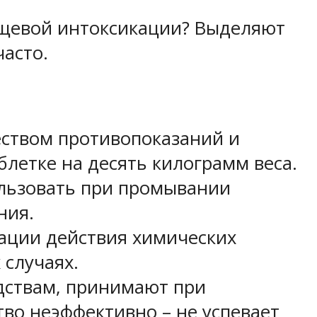
пищевой интоксикации? Выделяют
асто.
ством противопоказаний и
летке на десять килограмм веса.
ользовать при промывании
ния.
ации действия химических
случаях.
дствам, принимают при
во неэффективно – не успевает