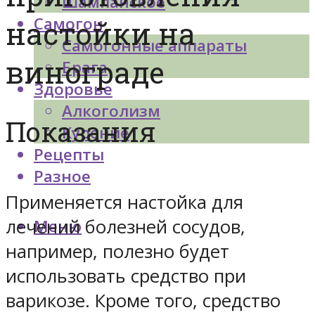
Шампанское
Самогон
настойки на
Самогонные аппараты
винограде
Брага
Здоровье
Алкоголизм
Показания
Курение
Рецепты
Разное
Применяется настойка для
лечений болезней сосудов,
Меню
например, полезно будет
использовать средство при
варикозе. Кроме того, средство