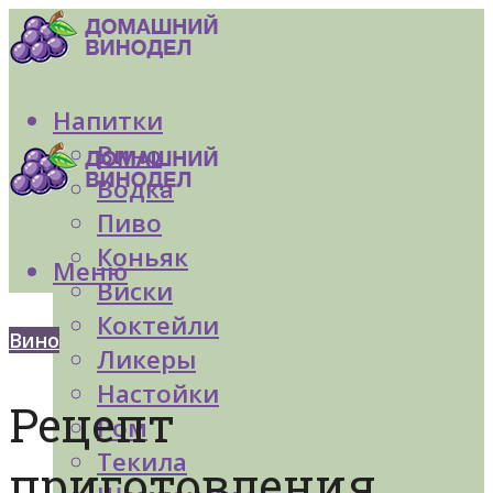
Напитки
Вино
Водка
Пиво
Коньяк
Меню
Виски
Коктейли
Вино
Ликеры
Настойки
Рецепт
Ром
Текила
приготовления