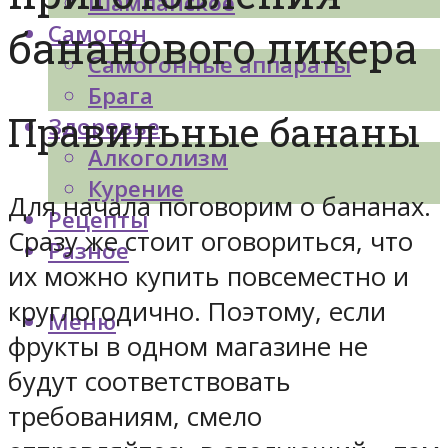
Шампанское
Самогон
бананового ликера
Самогонные аппараты
Брага
Правильные бананы
Здоровье
Алкоголизм
Курение
Для начала поговорим о бананах.
Рецепты
Сразу же стоит оговориться, что
Разное
их можно купить повсеместно и
круглогодично. Поэтому, если
Меню
фрукты в одном магазине не
будут соответствовать
требованиям, смело