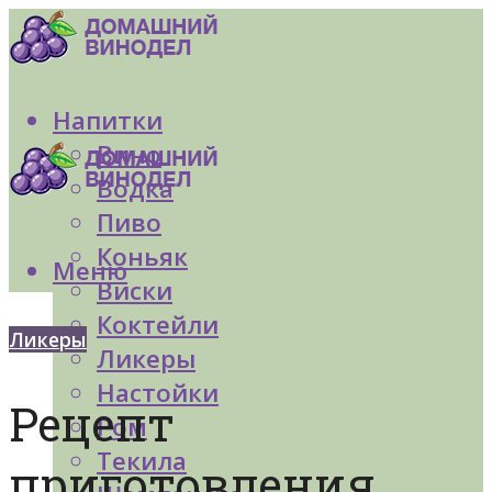
Напитки
Вино
Водка
Пиво
Коньяк
Меню
Виски
Коктейли
Ликеры
Ликеры
Настойки
Рецепт
Ром
Текила
приготовления