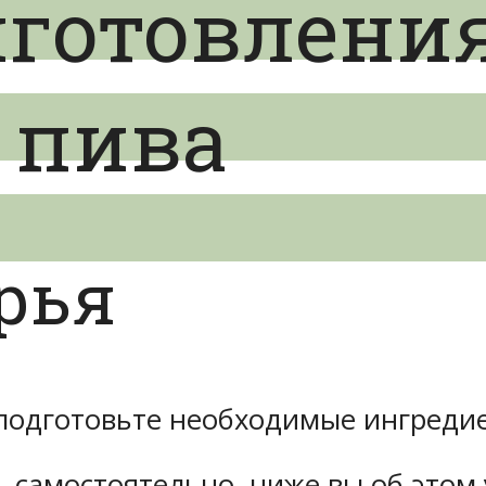
иготовлени
 пива
рья
 подготовьте необходимые ингреди
самостоятельно, ниже вы об этом 