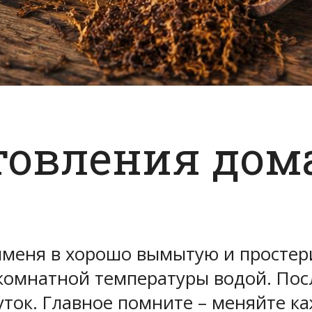
товления дом
чменя в хорошо вымытую и простери
комнатной температуры водой. Посл
суток. Главное помните – меняйте к