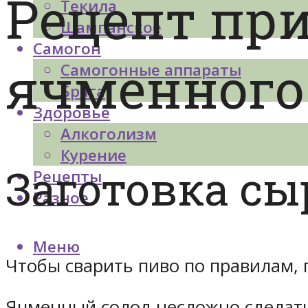
Рецепт пр
Текила
Шампанское
Самогон
ячменного
Самогонные аппараты
Брага
Здоровье
Алкоголизм
Курение
Заготовка сы
Рецепты
Разное
Меню
Чтобы сварить пиво по правилам,
Ячменный солод несложно сделать 