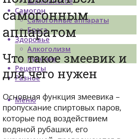
Шампанское
Самогон
самогонным
Самогонные аппараты
аппаратом
Брага
Здоровье
Алкоголизм
Что такое змеевик и
Курение
Рецепты
для чего нужен
Разное
Основная функция змеевика –
Меню
пропускание спиртовых паров,
которые под воздействием
водяной рубашки, его