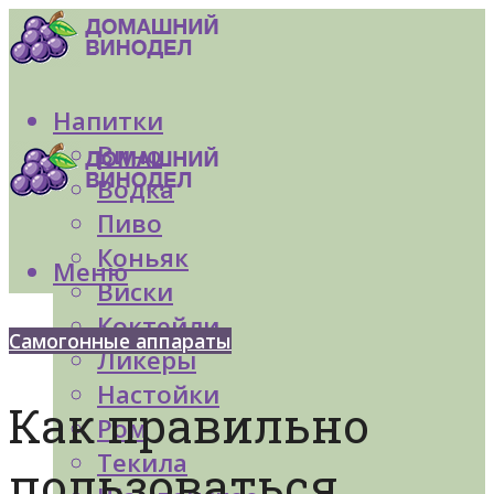
Напитки
Вино
Водка
Пиво
Коньяк
Меню
Виски
Коктейли
Самогонные аппараты
Ликеры
Настойки
Как правильно
Ром
Текила
пользоваться