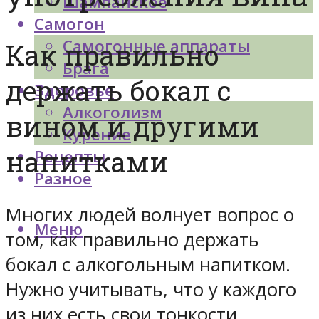
Шампанское
Самогон
Самогонные аппараты
Как правильно
Брага
держать бокал с
Здоровье
Алкоголизм
вином и другими
Курение
напитками
Рецепты
Разное
Многих людей волнует вопрос о
Меню
том, как правильно держать
бокал с алкогольным напитком.
Нужно учитывать, что у каждого
из них есть свои тонкости,