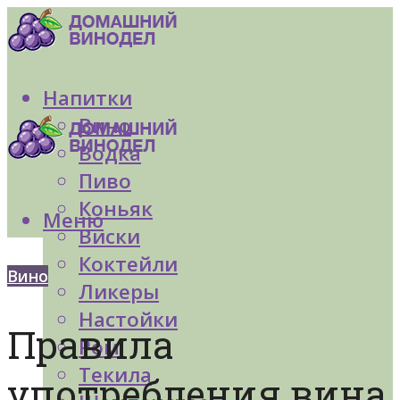
Напитки
Вино
Водка
Пиво
Коньяк
Меню
Виски
Коктейли
Вино
Ликеры
Настойки
Правила
Ром
Текила
употребления вина