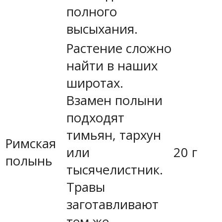
полного
высыхания.
Растение сложно
найти в наших
широтах.
Взамен полыни
подходят
тимьян, тархун
Римская
или
20 г
полынь
тысячелистник.
Травы
заготавливают
тем же