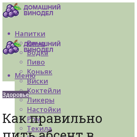
Напитки
Вино
Водка
Пиво
Коньяк
Меню
Виски
Коктейли
Здоровье
Ликеры
Настойки
Как правильно
Ром
Текила
пить абсент в