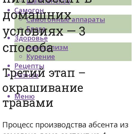
Шампанское
Самогон
домашних
Самогонные аппараты
условиях — 3
Брага
Здоровье
способа
Алкоголизм
Курение
Рецепты
Третий этап –
Разное
окрашивание
Меню
травами
Процесс производства абсента из