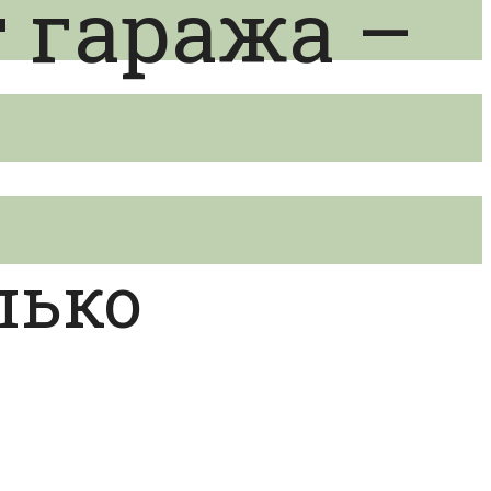
 гаража –
лько