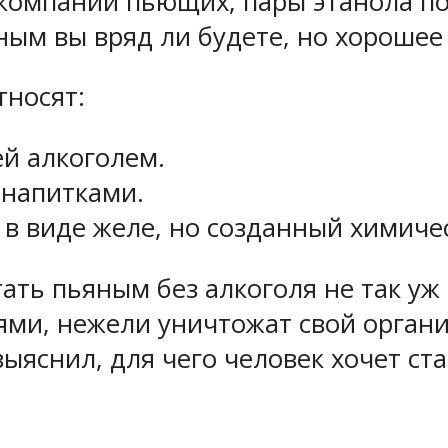
в компании пьющих, пары этанола по
ным вы вряд ли будете, но хорошее
тносят:
й алкоголем.
 напитками.
 в виде желе, но созданный химич
тать пьяным без алкоголя не так уж
ями, нежели уничтожат свой органи
выяснил, для чего человек хочет ст