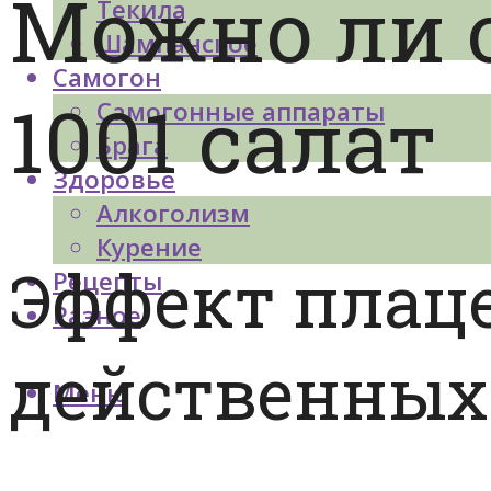
Можно ли о
Текила
Шампанское
Самогон
1001 салат
Самогонные аппараты
Брага
Здоровье
Алкоголизм
Курение
Эффект плаце
Рецепты
Разное
действенных
Меню