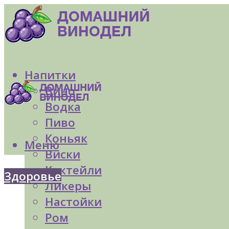
Напитки
Вино
Водка
Пиво
Коньяк
Меню
Виски
Коктейли
Здоровье
Ликеры
Настойки
Ром