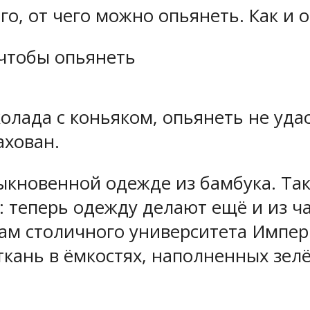
го, от чего можно опьянеть. Как и 
 чтобы опьянеть
колада с коньяком, опьянеть не удас
ахован.
ыкновенной одежде из бамбука. Та
: теперь одежду делают ещё и из ча
ам столичного университета Импе
кань в ёмкостях, наполненных зел