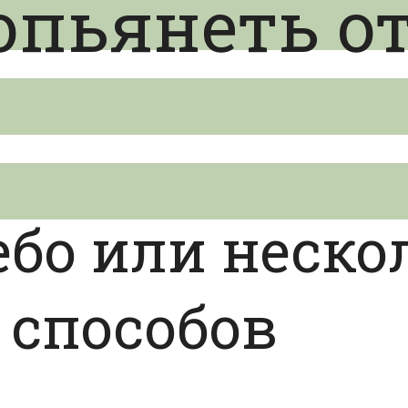
пьянеть от
бо или неско
 способов