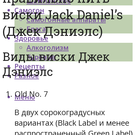
Шампанское
Самогон
виски Jack Daniel’s
Самогонные аппараты
(Джек Дэниэлс)
Брага
Здоровье
Алкоголизм
Виды виски Джек
Курение
Рецепты
Дэниэлс
Разное
Old No. 7
Меню
В двух сорокоградусных
вариантах (Black Label и менее
распространенный Green Label)