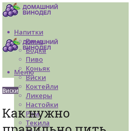
Напитки
Вино
Водка
Пиво
Коньяк
Меню
Виски
Коктейли
Виски
Ликеры
Настойки
Как нужно
Ром
Текила
правильно пить