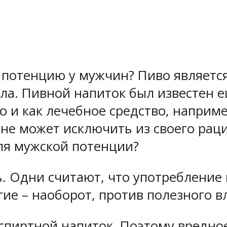
потенцию у мужчин? Пиво являетс
ла. Пивной напиток был известен е
о и как лечебное средство, наприм
 не может исключить из своего рац
для мужской потенции?
. Одни считают, что употребление
е – наоборот, против полезного в
 спиртной напиток. Поэтому вредно