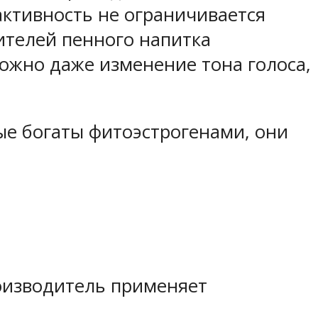
активность не ограничивается
ителей пенного напитка
можно даже изменение тона голоса,
ые богаты фитоэстрогенами, они
оизводитель применяет