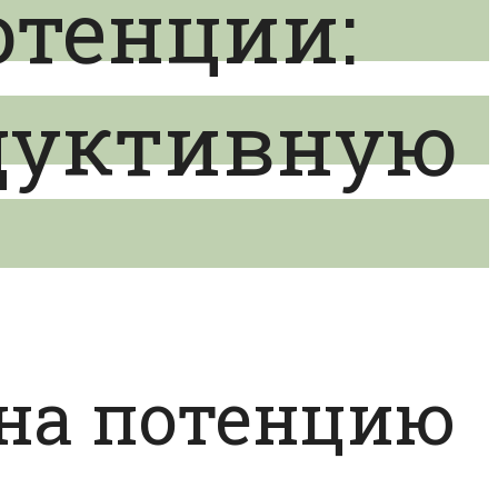
отенции:
одуктивную
 на потенцию