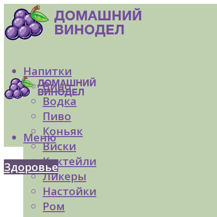
Напитки
Вино
Водка
Пиво
Коньяк
Меню
Виски
Коктейли
Здоровье
Ликеры
Настойки
Ром