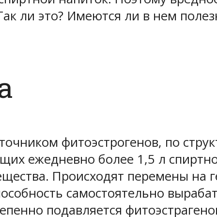
ак ли это? Имеются ли в нем полез
а
точником фитоэстрогенов, по стру
их ежедневно более 1,5 л спиртно
щества. Происходят перемены на г
особность самостоятельно выраба
тепенно подавляется фитоэстраген