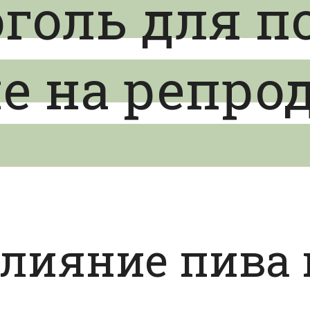
оголь для п
ие на репр
влияние пива