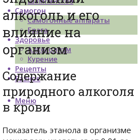
Шампанское
Самогон
алкоголь и его
Самогонные аппараты
влияние на
Брага
Здоровье
организм
Алкоголизм
Курение
Рецепты
Содержание
Разное
природного алкоголя
Меню
в крови
Показатель этанола в организме