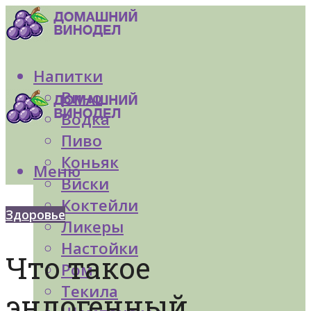
Напитки
Вино
Водка
Пиво
Коньяк
Меню
Виски
Коктейли
Здоровье
Ликеры
Настойки
Что такое
Ром
Текила
эндогенный