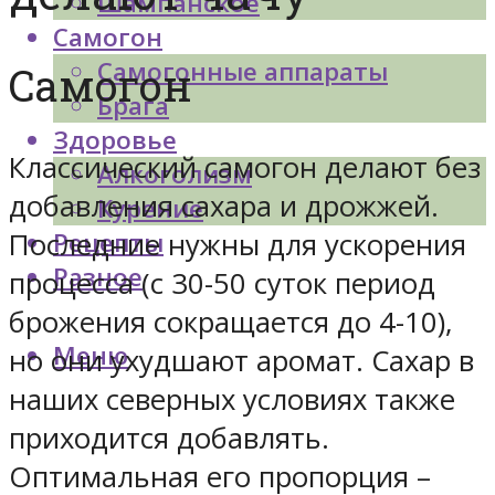
Шампанское
Самогон
Самогонные аппараты
Самогон
Брага
Здоровье
Классический самогон делают без
Алкоголизм
добавления сахара и дрожжей.
Курение
Последние нужны для ускорения
Рецепты
Разное
процесса (с 30-50 суток период
брожения сокращается до 4-10),
Меню
но они ухудшают аромат. Сахар в
наших северных условиях также
приходится добавлять.
Оптимальная его пропорция –