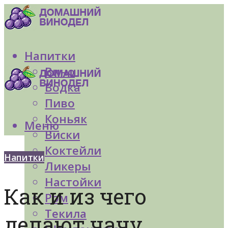
Напитки
Вино
Водка
Пиво
Коньяк
Меню
Виски
Коктейли
Напитки
Ликеры
Настойки
Как и из чего
Ром
Текила
делают чачу