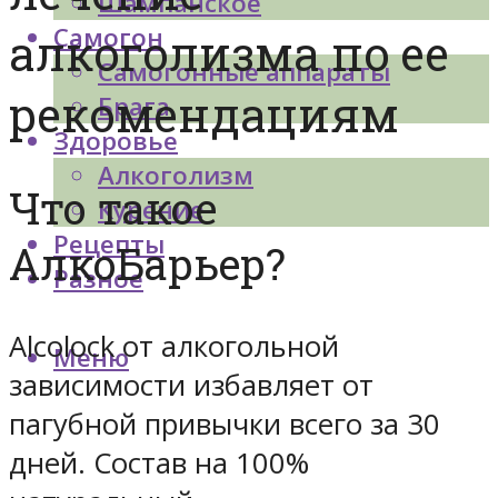
Шампанское
Самогон
алкоголизма по ее
Самогонные аппараты
рекомендациям
Брага
Здоровье
Алкоголизм
Что такое
Курение
Рецепты
АлкоБарьер?
Разное
Alcolock от алкогольной
Меню
зависимости избавляет от
пагубной привычки всего за 30
дней. Состав на 100%