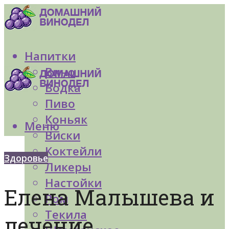
Напитки
Вино
Водка
Пиво
Коньяк
Меню
Виски
Коктейли
Здоровье
Ликеры
Настойки
Елена Малышева и
Ром
Текила
лечение