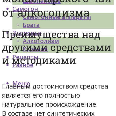
Шампанское
Самогон
от алкоголизма
Самогонные аппараты
Брага
Преимущества над
Здоровье
Алкоголизм
другими средствами
Курение
Рецепты
и методиками
Разное
Меню
Главным достоинством средства
является его полностью
натуральное происхождение.
В составе нет синтетических