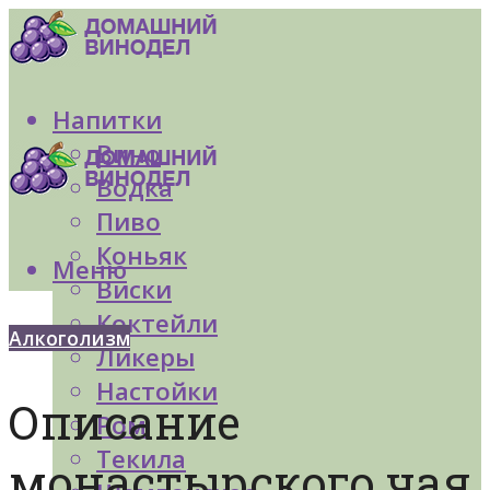
Напитки
Вино
Водка
Пиво
Коньяк
Меню
Виски
Коктейли
Алкоголизм
Ликеры
Настойки
Описание
Ром
Текила
монастырского чая