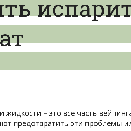
ть испарите
лат
 жидкости – это всё часть вейпинга
яют предотвратить эти проблемы ил