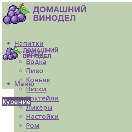
Напитки
Вино
Водка
Пиво
Коньяк
Меню
Виски
Коктейли
Курение
Ликеры
Настойки
Ром