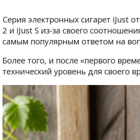
Серия электронных сигарет iJust о
2 и iJust S из-за своего соотноше
самым популярным ответом на вопр
Более того, и после «первого врем
технический уровень для своего в