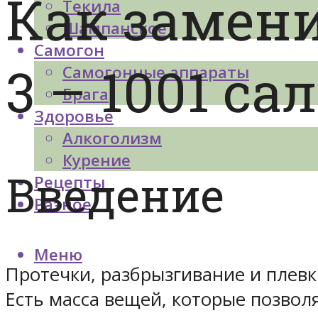
Как замени
Текила
Шампанское
Самогон
3 – 1001 са
Самогонные аппараты
Брага
Здоровье
Алкоголизм
Курение
Введение
Рецепты
Разное
Меню
Протечки, разбрызгивание и плевки
Есть масса вещей, которые позвол