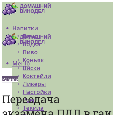
Напитки
Вино
Водка
Пиво
Коньяк
Меню
Виски
Коктейли
Разное
Ликеры
Настойки
Пересдача
Ром
Текила
экзамена ПДД в гаи