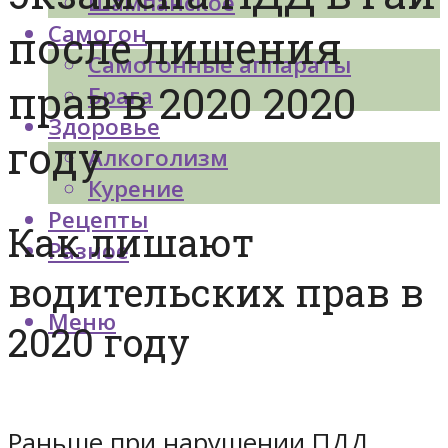
Шампанское
Самогон
после лишения
Самогонные аппараты
прав в 2020 2020
Брага
Здоровье
году
Алкоголизм
Курение
Рецепты
Как лишают
Разное
водительских прав в
Меню
2020 году
Раньше при нарушении ПДД