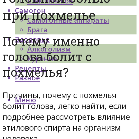
Шампанское
Самогон
при похмелье
Самогонные аппараты
Брага
Почему именно
Здоровье
Алкоголизм
голова болит с
Курение
Рецепты
похмелья?
Разное
Причины, почему с похмелья
Меню
болит голова, легко найти, если
подробнее рассмотреть влияние
этилового спирта на организм
человека.