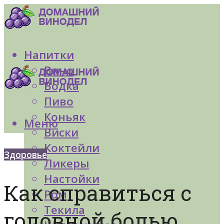
Напитки
Вино
Водка
Пиво
Коньяк
Меню
Виски
Коктейли
Здоровье
Ликеры
Настойки
Как справиться с
Ром
Текила
головной болью