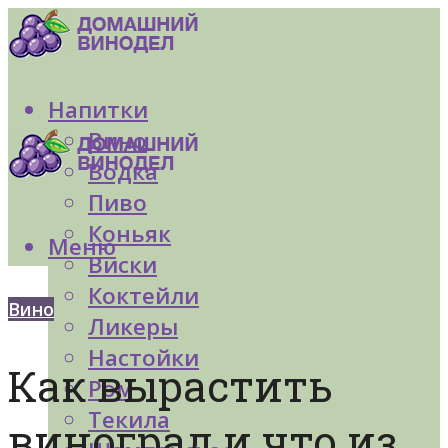
Напитки
Вино
Водка
Пиво
Коньяк
Меню
Виски
Коктейли
Вино
Ликеры
Настойки
Как вырастить
Ром
Текила
виноград и что из