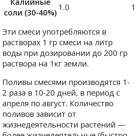
Калийные
1.0
1
соли (30-40%)
Эти смеси употребляются в
растворах 1 гр смеси на литр
воды при дозировании до 200 гр
раствора на 1кг земли.
Поливы смесями производятся 1-
2 раза в 10-20 дней, в период с
апреля по август. Количество
поливов зависит от
жизнедеятельности растений —
более жизнедеятельные (быстро