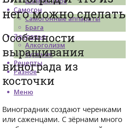
Шампанское
Самогон
него можно сделать
Самогонные аппараты
Брага
Особенности
Здоровье
Алкоголизм
выращивания
Курение
Рецепты
винограда из
Разное
косточки
Меню
Виноградник создают черенками
или саженцами. С зёрнами много