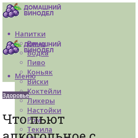
Напитки
Вино
Водка
Пиво
Коньяк
Меню
Виски
Коктейли
Здоровье
Ликеры
Настойки
Что пьют
Ром
Текила
алкогольное с