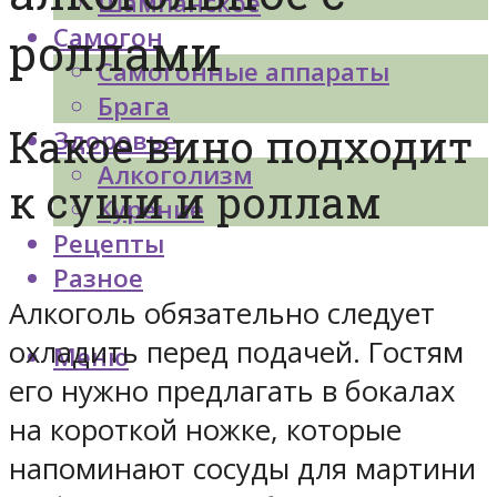
Шампанское
Самогон
роллами
Самогонные аппараты
Брага
Какое вино подходит
Здоровье
Алкоголизм
к суши и роллам
Курение
Рецепты
Разное
Алкоголь обязательно следует
охладить перед подачей. Гостям
Меню
его нужно предлагать в бокалах
на короткой ножке, которые
напоминают сосуды для мартини